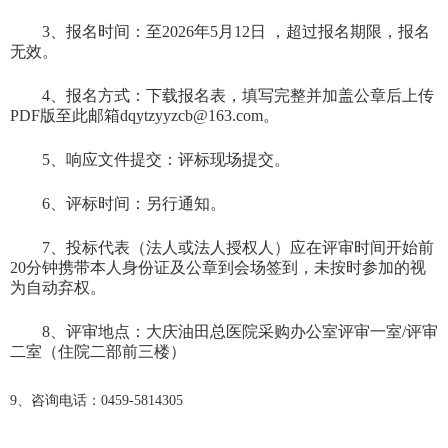
3
、报名时间：至
202
6
年
5
月
12
日
，超过报名期限，报名
无效。
4
、报名方式：下载报名表，填写完整并加盖公章后上传
PDF版至此邮箱dqytzyyzcb@163.com。
5
、响应文件提交：评标现场提交。
6
、评标时间：另行通知。
7
、投标代表（法人或法人授权人）应在评审时间开始前
20分钟携带本人身份证及公章到会场签到，未按时参加的视
为自动弃权。
8、评审地点：大庆油田总医院采购办公室评审一室/评审
二室（住院二部前三楼）
9、咨询电话：0459-58
14305