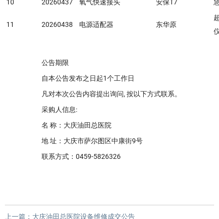
10
20260437
氧气快速接头
安保T7
11
20260438
电源适配器
东华原
公告期限
自本公告发布之日起1个工作日
凡对本次公告内容提出询问, 按以下方式联系。
采购人信息:
名 称：大庆油田总医院
地 址：大庆市萨尔图区中康街9号
联系方式：0459-5826326
上一篇：
大庆油田总医院设备维修成交公告