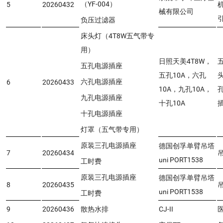
（YF-004）
5
20260432
械有限公司
负压过滤器
床头灯（4T8W五气带专
用）
日照天美4T8W，
五孔电源插座
五孔10A，六孔
六孔电源插座
6
20260433
10A，九孔10A，
九孔电源插座
十孔10A
十孔电源插座
灯罩（五气带专用）
原装三孔电源插座
德国创孚单臂吊塔
7
20260434
uni PORT1538
工时费
原装三孔电源插座
德国创孚单臂吊塔
8
20260435
uni PORT1538
工时费
9
20260436
散热水排
CJ-II