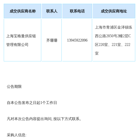
成交供应商名称
联系人
联系电话
成交供应商地址
上海市青浦区金泽镇练
上海宝格曼供应链
西公路
2850号2幢2层C
齐珊珊
13945922096
管理有限公司
区220室、221室、222
室
公告期限
自本公告发布之日起
1个工作日
凡对本次公告内容提出询问
, 按以下方式联系。
采购人信息
: