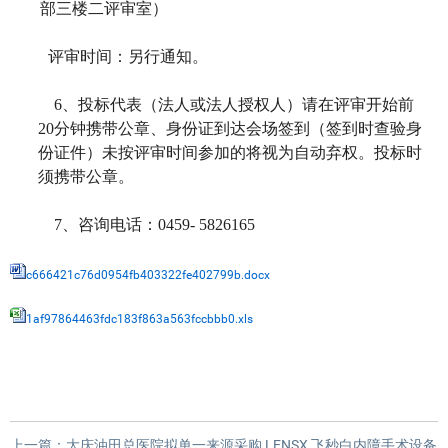
部三楼二评审室）
评审时间：另行通知。
6
、投标代表（法人或法人授权人）请在评审开始前
20分钟携带公章、身份证到达会场签到（签到时查验身
份证件）未按评审时间参加的将视为自动弃权。投标时
须携带公章。
7
、咨询电话：0459- 5826165
c666421c76d0954fb403322fe402799b.docx
1af97864463fdc183f863a563fccbbb0.xls
上一篇：
大庆油田总医院拟单一来源采购 LENSX 飞秒白内障手术设备