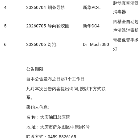
脉动真空清
4
20260704
铜条导轨
新华PC-L
消毒器
四槽全自动
5
20260705
导向轮胶圈
新华DC4
声清洗消毒
带摄像臂手
6
20260706
灯泡
Dr Mach 380
灯
公告期限
自本公告发布之日起1个工作日
凡对本次公告内容提出询问, 按以下方式联
系。
采购人信息:
名 称：大庆油田总医院
地 址：大庆市萨尔图区中康街9号
联系方式：0459-5826165