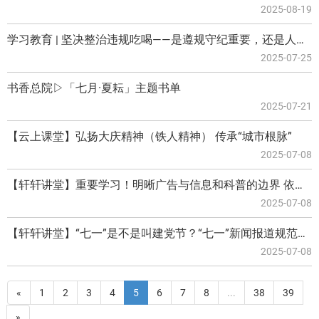
2025-08-19
学习教育 | 坚决整治违规吃喝——是遵规守纪重要，还是人情往来重要？
2025-07-25
书香总院▷「七月·夏耘」主题书单
2025-07-21
【云上课堂】弘扬大庆精神（铁人精神） 传承“城市根脉”
2025-07-08
【轩轩讲堂】重要学习！明晰广告与信息和科普的边界 依法依规开展医学科普
2025-07-08
【轩轩讲堂】“七一”是不是叫建党节？“七一”新闻报道规范表述来了
2025-07-08
«
1
2
3
4
5
6
7
8
...
38
39
»