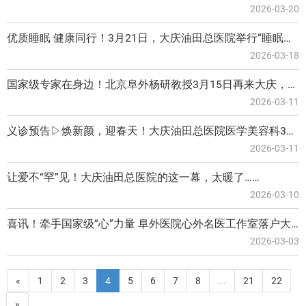
2026-03-20
优质睡眠 健康同行！3月21日，大庆油田总医院举行“睡眠日”多学科义诊
2026-03-18
国家级专家在身边！北京阜外杨研教授3月15日再来大庆，冠心病/瓣膜病患者看↘
2026-03-11
义诊预告▷焕新颜，迎春天！大庆油田总医院医学美容科3月15日义诊
2026-03-11
让爱不“罕”见！大庆油田总医院的这一幕，太暖了……
2026-03-10
喜讯！牵手国家级“心”力量 阜外医院心外名医工作室落户大庆油田总医院！
2026-03-03
«
1
2
3
4
5
6
7
8
...
21
22
»