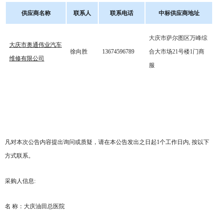
供应商名称
联系人
联系电话
中标供应商地址
大庆市萨尔图区万峰综
大庆市奥通伟业汽车
徐向胜
13674596789
合大市场
21号楼1门商
维修有限公司
服
凡对本次公告内容提出询问或质疑，请在本公告发出之日起
1个工作日内, 按以下
方式联系。
采购人信息
:
名
称：大庆油田总医院